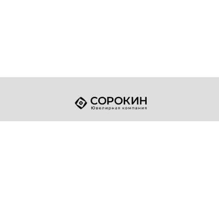
+7 (49432) 2-17-93
Телефон:
sale@sorokin-gold.ru
E-mail:
© 1998-2026 ЮК "Сорокин"
Политика конфиденциальности
Разработка сайта
"Точка опоры"
Адрес компании