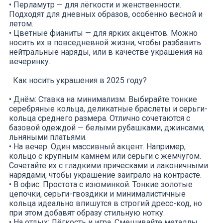
• Перламутр — для лёгкости и женственности.
Подходят для дневных образов, особенно весной и
летом.
• Цветные фианиты — для ярких акцентов. Можно
носить их в повседневной жизни, чтобы разбавить
нейтральные наряды, или в качестве украшения на
вечеринку.
Как носить украшения в 2025 году?
• Днём: Ставка на минимализм. Выбирайте тонкие
серебряные кольца, деликатные браслеты и серьги-
кольца среднего размера. Отлично сочетаются с
базовой одеждой — белыми рубашками, джинсами,
льняными платьями.
• На вечер: Один массивный акцент. Например,
кольцо с крупным камнем или серьги с жемчугом.
Сочетайте их с гладкими прическами и лаконичными
нарядами, чтобы украшение заиграло на контрасте.
• В офис: Простота с изюминкой. Тонкие золотые
цепочки, серьги-гвоздики и минималистичные
кольца идеально впишутся в строгий дресс-код, но
при этом добавят образу стильную нотку.
• На отдых: Лёгкость и игра. Смешивайте металлы,