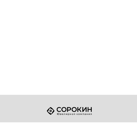
+7 (49432) 2-17-93
Телефон:
sale@sorokin-gold.ru
E-mail: