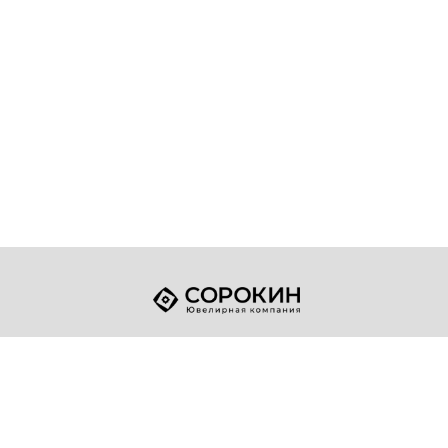
+7 (49432) 2-17-93
Телефон:
sale@sorokin-gold.ru
E-mail:
© 1998-2026 ЮК "Сорокин"
Политика конфиденциальности