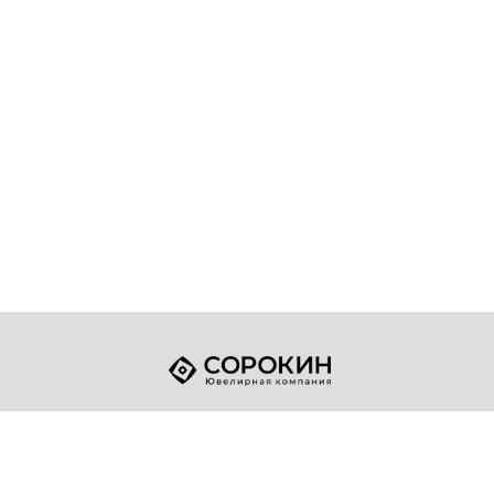
+7 (49432) 2-17-93
Телефон:
sale@sorokin-gold.ru
E-mail: