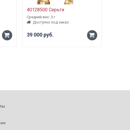
40128500 Серьги
5000980
Средний вес: 3 г
Средний ве
Доступно под заказ
Доступ
39 000 руб.
от 23 1
-
-
+
+
ты
нии