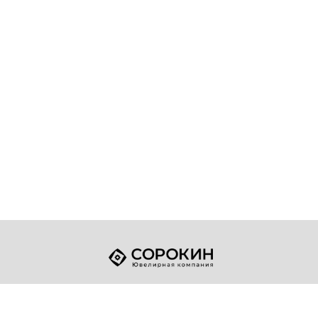
+7 (49432) 2-17-93
Телефон:
sale@sorokin-gold.ru
E-mail: