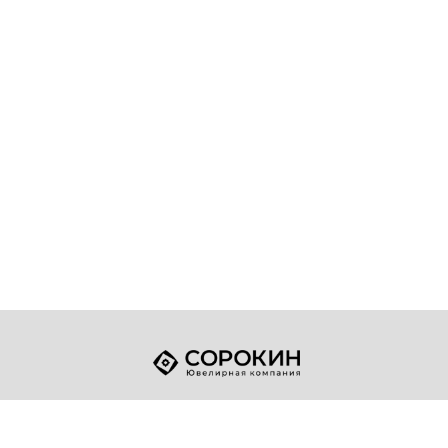
+7 (49432) 2-17-93
Телефон:
sale@sorokin-gold.ru
E-mail: