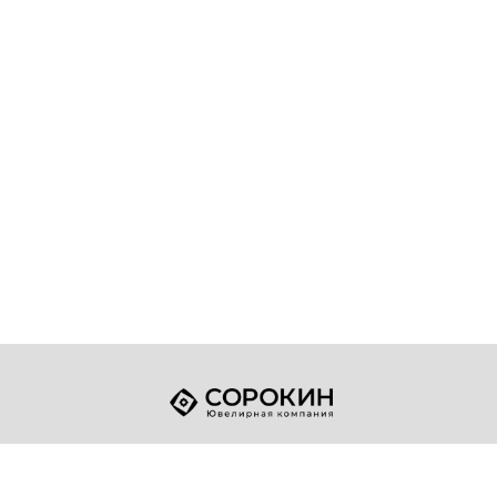
+7 (49432) 2-17-93
Телефон:
sale@sorokin-gold.ru
E-mail: