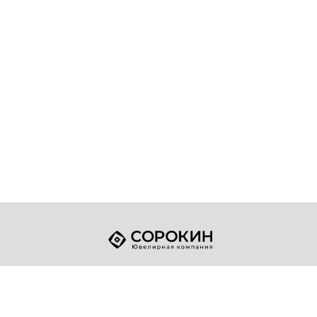
+7 (49432) 2-17-93
Телефон:
sale@sorokin-gold.ru
E-mail: