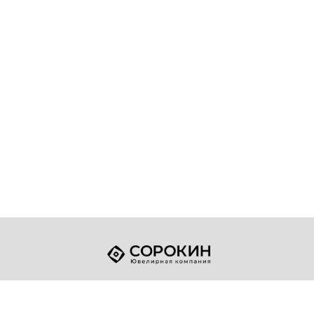
+7 (49432) 2-17-93
Телефон:
sale@sorokin-gold.ru
E-mail: