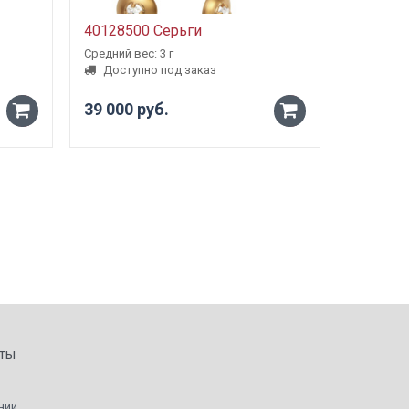
40128500 Серьги
5000980
Средний вес: 3 г
Средний ве
Доступно под заказ
Доступ
39 000 руб.
от 23 1
-
-
+
+
ты
нии