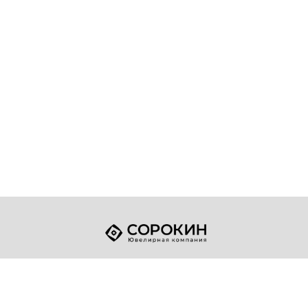
+7 (49432) 2-17-93
Телефон:
sale@sorokin-gold.ru
E-mail: