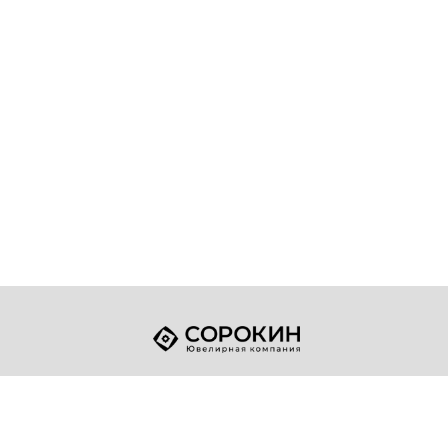
+7 (49432) 2-17-93
Телефон:
sale@sorokin-gold.ru
E-mail: