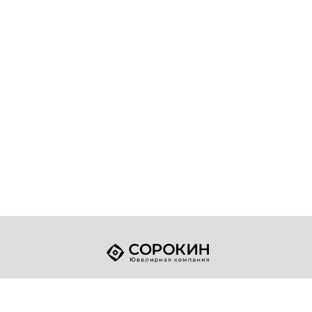
+7 (49432) 2-17-93
Телефон:
sale@sorokin-gold.ru
E-mail: