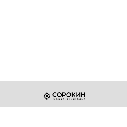
+7 (49432) 2-17-93
Телефон:
sale@sorokin-gold.ru
E-mail: