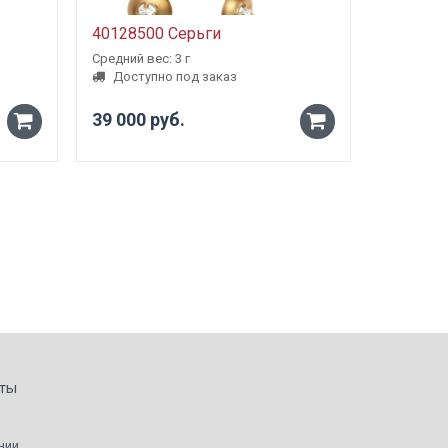
40128500 Серьги
5000980
Средний вес: 3 г
Средний ве
Доступно под заказ
Доступ
39 000 руб.
от 23 1
-
-
+
+
ты
нии