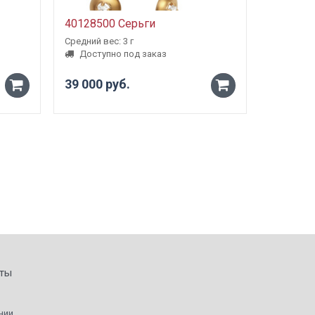
40128500 Серьги
5000980
Средний вес: 3 г
Средний ве
Доступно под заказ
Доступ
39 000 руб.
от 23 1
-
-
+
+
ты
нии