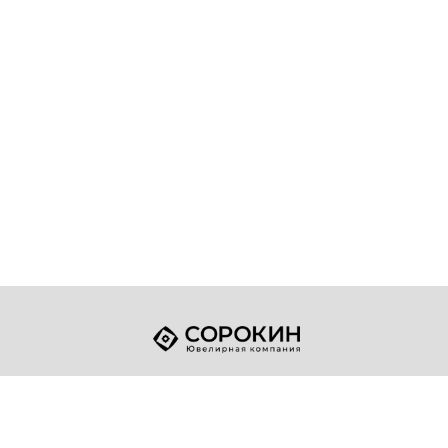
+7 (49432) 2-17-93
Телефон:
sale@sorokin-gold.ru
E-mail: