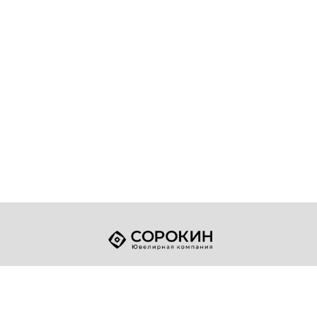
+7 (49432) 2-17-93
Телефон:
sale@sorokin-gold.ru
E-mail: