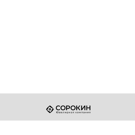
+7 (49432) 2-17-93
Телефон:
sale@sorokin-gold.ru
E-mail: