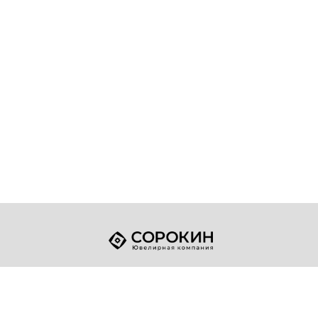
+7 (49432) 2-17-93
Телефон:
sale@sorokin-gold.ru
E-mail: