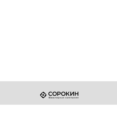
+7 (49432) 2-17-93
Телефон:
sale@sorokin-gold.ru
E-mail: