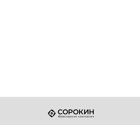
+7 (49432) 2-17-93
Телефон:
sale@sorokin-gold.ru
E-mail: