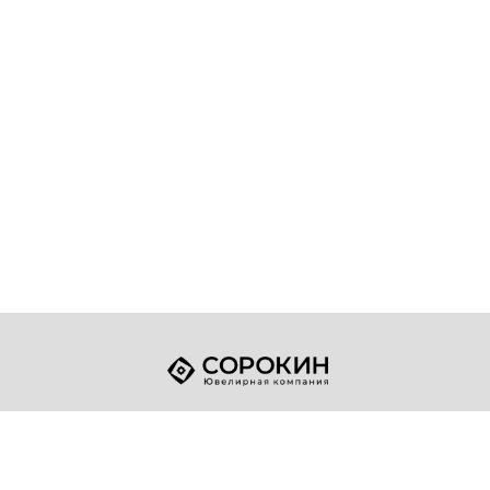
+7 (49432) 2-17-93
Телефон:
sale@sorokin-gold.ru
E-mail: