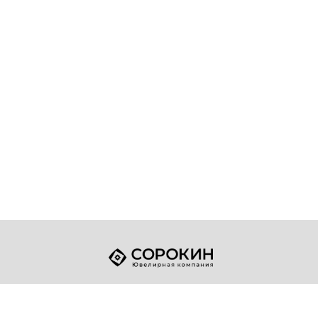
+7 (49432) 2-17-93
Телефон:
sale@sorokin-gold.ru
E-mail: