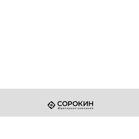
+7 (49432) 2-17-93
Телефон:
sale@sorokin-gold.ru
E-mail: