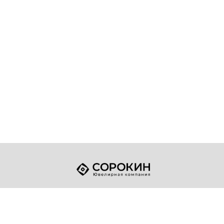
+7 (49432) 2-17-93
Телефон:
sale@sorokin-gold.ru
E-mail: