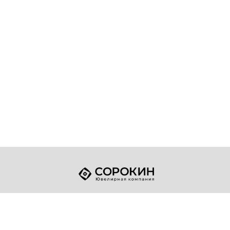
+7 (49432) 2-17-93
Телефон:
sale@sorokin-gold.ru
E-mail: