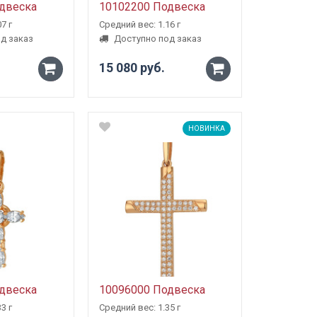
двеска
10102200 Подвеска
7 г
Средний вес: 1.16 г
д заказ
Доступно под заказ
15 080 руб.
-
-
+
+
НОВИНКА
двеска
10096000 Подвеска
3 г
Средний вес: 1.35 г