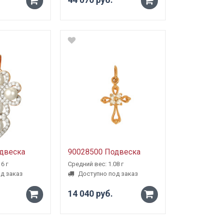
-
-
+
+
двеска
90028500 Подвеска
6 г
Средний вес: 1.08 г
д заказ
Доступно под заказ
14 040 руб.
-
-