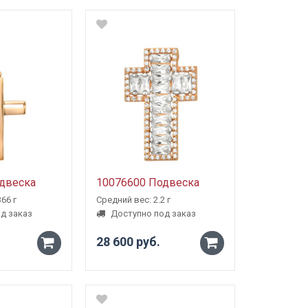
+
+
двеска
10076600 Подвеска
66 г
Средний вес: 2.2 г
д заказ
Доступно под заказ
28 600 руб.
-
-
+
+