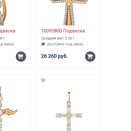
двеска
10095800 Подвеска
3 г
Средний вес: 2.02 г
д заказ
Доступно под заказ
26 260 руб.
-
-
+
+