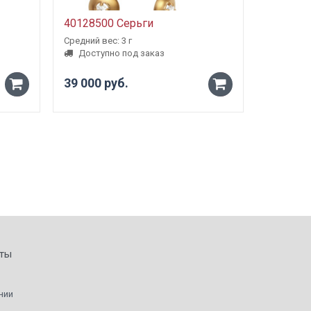
40128500 Серьги
5000980
Средний вес: 3 г
Средний ве
Доступно под заказ
Доступ
39 000 руб.
от 23 1
-
-
+
+
ты
нии