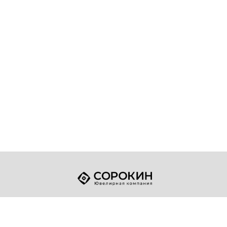
+7 (49432) 2-17-93
Телефон:
sale@sorokin-gold.ru
E-mail: