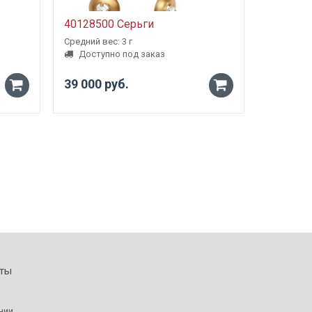
40128500 Серьги
5000980
Средний вес: 3 г
Средний ве
Доступно под заказ
Доступ
39 000 руб.
от 23 1
-
-
+
+
ты
нии