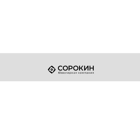
+7 (49432) 2-17-93
Телефон:
sale@sorokin-gold.ru
E-mail:
© 1998-2026 ЮК "Сорокин"
Политика конфиденциальности
Разработка сайта
"Точка опоры"
Адрес компании