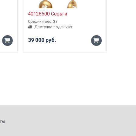
40128500 Серьги
5000980
Средний вес: 3 г
Средний ве
Доступно под заказ
Доступ
39 000 руб.
от 23 1
-
-
+
+
ты